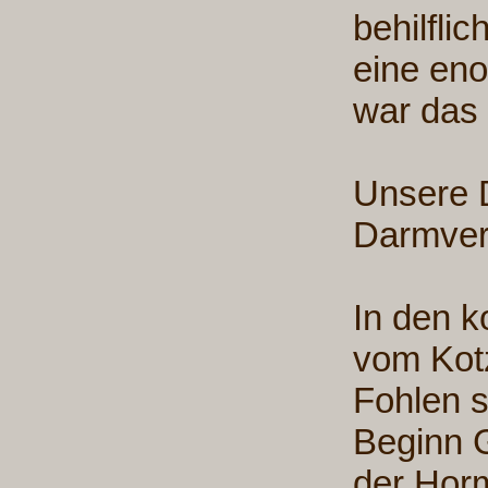
behilfli
eine en
war das
Unsere D
Darmver
In den 
vom Kotz
Fohlen s
Beginn 
der Horm