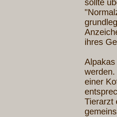
sollte 
"Normalz
grundle
Anzeich
ihres G
Alpakas
werden. 
einer K
entspre
Tierarzt 
gemeinsa