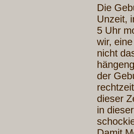
Die Gebu
Unzeit, 
5 Uhr m
wir, ein
nicht da
hängenge
der Gebu
rechtzeit
dieser Z
in diese
schockiert
Damit M