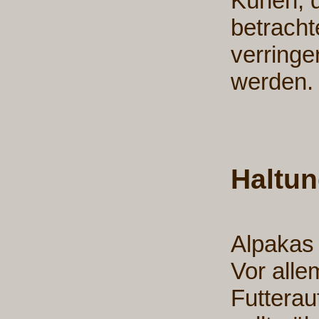
Kühen, d
betracht
verringe
werden.
Haltun
Alpakas 
Vor alle
Futterau