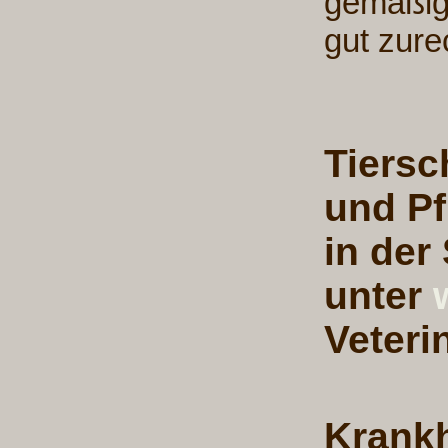
gemäßig
gut zure
Tiersc
und Pf
in der
unter
Veteri
Krankh