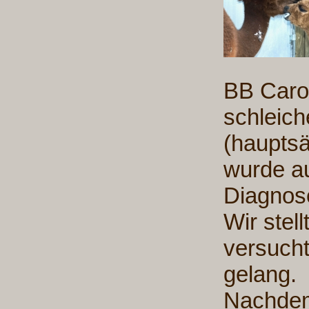
BB Caro
schleic
(hauptsä
wurde a
Diagnose
Wir stel
versucht
gelang.
Nachdem