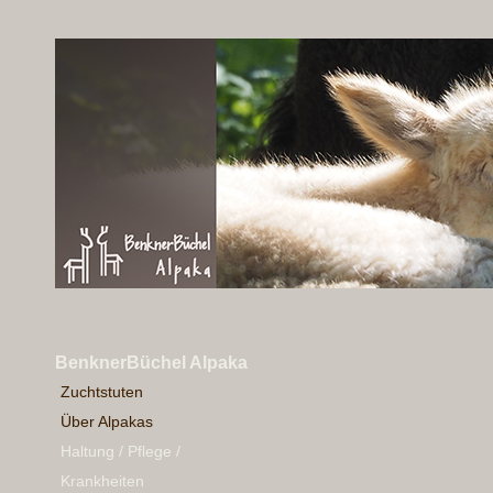
BenknerBüchel Alpaka
Zuchtstuten
Über Alpakas
Haltung / Pflege /
Krankheiten