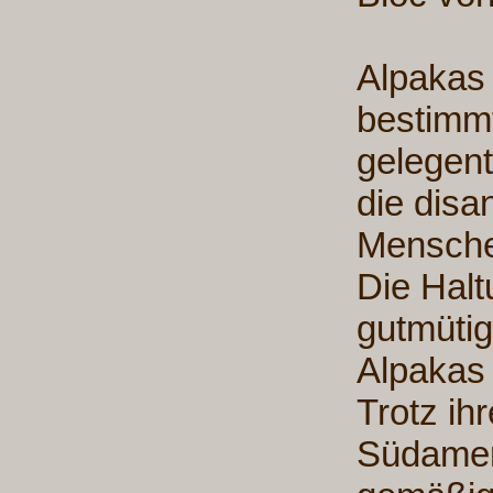
Alpakas 
bestimmt
gelegent
die disa
Mensche
Die Halt
gutmüti
Alpakas 
Trotz ih
Südameri