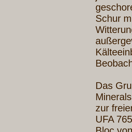
geschore
Schur m
Witteru
außerge
Kälteei
Beobach
Das Grun
Minerals
zur frei
UFA 765
Bloc vo