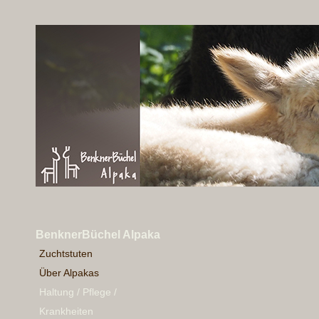
BenknerBüchel Alpaka
Zuchtstuten
Über Alpakas
Haltung / Pflege /
Krankheiten