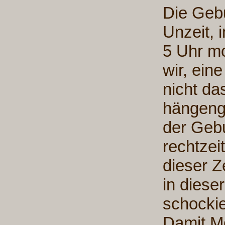
Die Gebu
Unzeit, 
5 Uhr m
wir, ein
nicht da
hängenge
der Gebu
rechtzeit
dieser Z
in diese
schockiert
Damit M