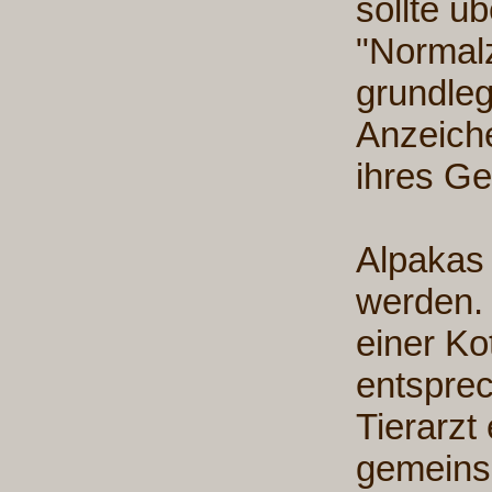
sollte 
"Normalz
grundle
Anzeich
ihres G
Alpakas
werden. 
einer K
entspre
Tierarzt 
gemeinsa