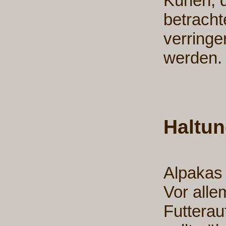
Kühen, d
betracht
verringe
werden.
Haltun
Alpakas 
Vor alle
Futterau