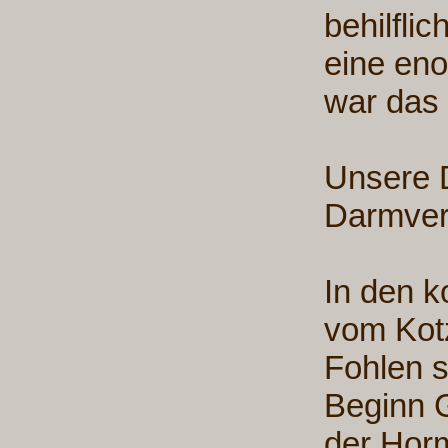
behilfli
eine en
war das
Unsere D
Darmver
In den 
vom Kotz
Fohlen s
Beginn 
der Horm