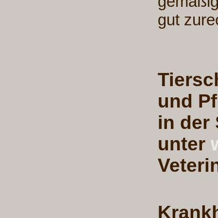
gemäßig
gut zure
Tiersc
und Pf
in der
unter
Veteri
Krankh