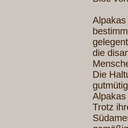
Alpakas 
bestimmt
gelegent
die disa
Mensche
Die Halt
gutmüti
Alpakas 
Trotz ih
Südameri