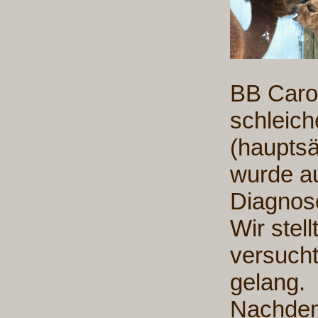
BB Caro
schleic
(hauptsä
wurde a
Diagnose
Wir stel
versucht
gelang.
Nachdem