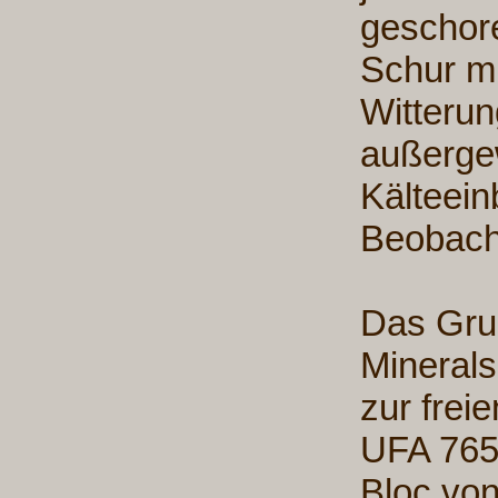
geschore
Schur m
Witteru
außerge
Kälteei
Beobach
Das Grun
Minerals
zur frei
UFA 765
Bloc vo