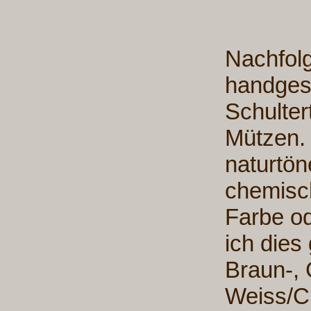
Nachfol
handgest
Schulter
Mützen. 
naturtön
chemisch
Farbe od
ich dies
Braun-, 
Weiss/C