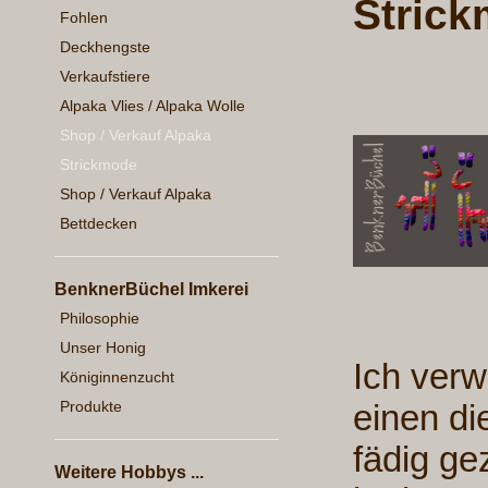
Strick
Fohlen
Deckhengste
Verkaufstiere
Alpaka Vlies / Alpaka Wolle
Shop / Verkauf Alpaka
Strickmode
Shop / Verkauf Alpaka
Bettdecken
BenknerBüchel Imkerei
Philosophie
Unser Honig
Ich ver
Königinnenzucht
Produkte
einen di
fädig ge
Weitere Hobbys ...