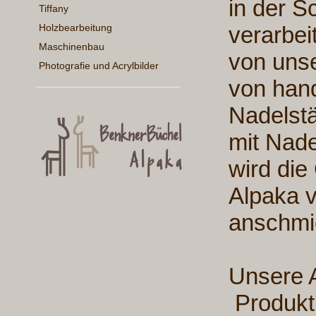
in der S
Tiffany
Holzbearbeitung
verarbei
Maschinenbau
von uns
Photografie und Acrylbilder
von han
Nadelstär
mit Nade
wird die
Alpaka v
anschm
Unsere 
Produkt!