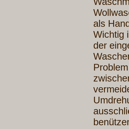
Waschma
Wollwas
als Han
Wichtig 
der eing
Waschen
Problem,
zwische
vermeide
Umdrehu
ausschli
benütze