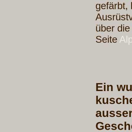
gefärbt,
Ausrüstv
über die
Seite
Al
Ein wu
kusche
ausser
Gesche