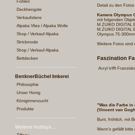
Fohlen
Detail zu den Foto
Deckhengste
Kamera Olympus 
Verkaufstiere
mit folgenden Objek
M.ZUIKO DIGITAL E
Alpaka Vlies / Alpaka Wolle
M.ZUIKO DIGITAL 
Shop / Verkauf Alpaka
Olympus 75-300m
Strickmode
Weitere Fotos sind 
Shop / Verkauf Alpaka
Faszination Fa
Bettdecken
Acryl trifft Franzisk
BenknerBüchel Imkerei
Philosophie
Unser Honig
Königinnenzucht
"Was die Farbe i
Produkte
(Vincent van Gogh
Bunt, fröhlich, mit
Weitere Hobbys ...
Wenn's gefällt bitt