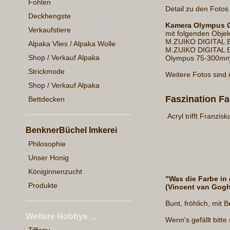
Fohlen
Detail zu den Foto
Deckhengste
Kamera Olympus 
Verkaufstiere
mit folgenden Objek
M.ZUIKO DIGITAL E
Alpaka Vlies / Alpaka Wolle
M.ZUIKO DIGITAL 
Shop / Verkauf Alpaka
Olympus 75-300m
Strickmode
Weitere Fotos sind 
Shop / Verkauf Alpaka
Faszination Fa
Bettdecken
Acryl trifft Franzisk
BenknerBüchel Imkerei
Philosophie
Unser Honig
Königinnenzucht
"Was die Farbe i
Produkte
(Vincent van Gogh
Bunt, fröhlich, mit
Weitere Hobbys ...
Wenn's gefällt bitt