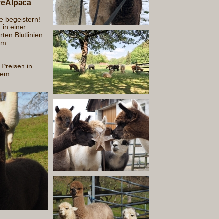
oveAlpaca
ie begeistern!
 in einer
en Blutlinien
im
 Preisen in
 dem