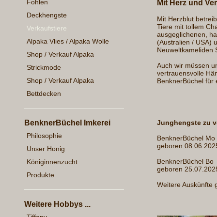
Fohlen
Mit Herz und Vers
Deckhengste
Mit Herzblut betreib
Tiere mit tollem Ch
Verkaufstiere
ausgeglichenen, ha
Alpaka Vlies / Alpaka Wolle
(Australien / USA)
Neuweltkameliden S
Shop / Verkauf Alpaka
Auch wir müssen uns
Strickmode
vertrauensvolle Hä
Shop / Verkauf Alpaka
BenknerBüchel für 
Bettdecken
Junghengste zu v
BenknerBüchel Imkerei
Philosophie
BenknerBüchel Mo
geboren 08.06.202
Unser Honig
BenknerBüchel Bo
Königinnenzucht
geboren 25.07.2025
Produkte
Weitere Auskünfte 
Weitere Hobbys ...