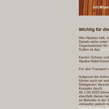
Wichtig für di
Wer Alpakas hält,
Details siehe unte
Organisationen für
Gallen ist das
Landw
Kanton Schwyz und 
Alpaka-Halter/inne
Für den Transport
Aufgrund der Anford
führen auch wir se
Delegierten Verord
Komplex durch.
Ab 1.04.2023 können
ebenfalls dieses b
an Betriebe in der
verkaufen jedoch ni
Fachinformation_N