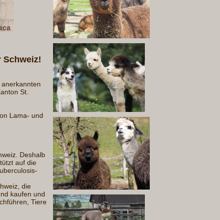
r Schweiz!
r anerkannten
anton St.
 von Lama- und
chweiz. Deshalb
tzt auf die
uberculosis-
hweiz, die
und kaufen und
chführen, Tiere