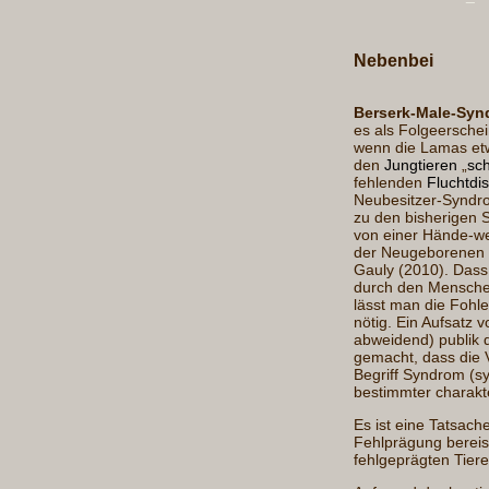
Nebenbei
Berserk-Male-Syn
es als Folgeersche
wenn die Lamas et
den
Jungtieren
„
sc
fehlenden
Fluchtdi
Neubesitzer-Syndro
zu den bisherigen 
von einer Hände-we
der Neugeborenen u
Gauly (2010). Dass
durch den Menschen
lässt man die Fohl
nötig. Ein Aufsatz 
abweidend) publik d
gemacht, dass die 
Begriff Syndrom (s
bestimmter charakt
Es ist eine Tatsach
Fehlprägung bereist
fehlgeprägten Tier