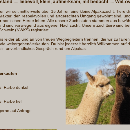
tand .... liebevoll,
klein, aufmerksam, mit bedacht .... WeL
en wir seit mittlerweile über 15 Jahren eine kleine Alpakazucht. Tiere d
arakter, den respektvollen und artgerechten Umgang gewohnt sind, und
rmonischen Herde leben. Alle unsere Zuchtstuten stammen aus bewährt
 und sind vorwiegend aus eigener Nachzucht. Unsere Zuchttiere sind be
chweiz (NWKS) registriert.
 leider ab und an von treuen Wegbegleitern trennen, die wir zu fairen
nde weitergeben/verkaufen. Du bist jederzeit herzlich Willkommen auf
ein unverbindliches Gespräch rund um Alpakas.
erkaufen
5, Farbe dunkel
, Farbe hell
gerne auf Anfrage.