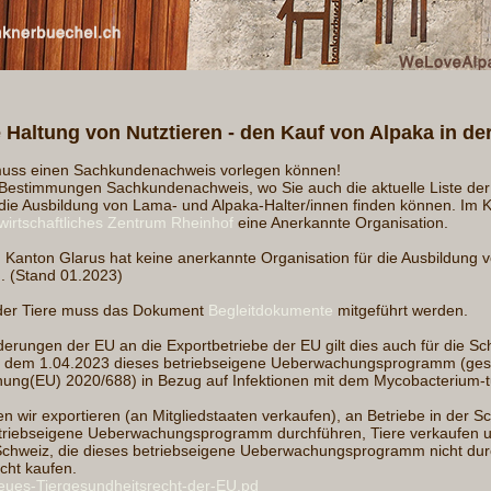
e Haltung von Nutztieren - den Kauf von Alpaka in de
 muss einen Sachkundenachweis vorlegen können!
r Bestimmungen Sachkundenachweis, wo Sie auch die aktuelle Liste de
 die Ausbildung von Lama- und Alpaka-Halter/innen finden können. Im K
irtschaftliches Zentrum Rheinhof
eine Anerkannte Organisation.
Kanton Glarus hat keine anerkannte Organisation für die Ausbildung
n. (Stand 01.2023)
 der Tiere muss das Dokument
Begleitdokumente
mitgeführt werden.
erungen der EU an die Exportbetriebe der EU gilt dies auch für die S
it dem 1.04.2023 dieses betriebseigene Ueberwachungsprogramm (gestü
nung(EU) 2020/688) in Bezug auf Infektionen mit dem Mycobacterium-t
 wir exportieren (an Mitgliedstaaten verkaufen), an Betriebe in der Sc
etriebseigene Ueberwachungsprogramm durchführen, Tiere verkaufen 
 Schweiz, die dieses betriebseigene Ueberwachungsprogramm nicht dur
cht kaufen.
eues-Tiergesundheitsrecht-der-EU.pd