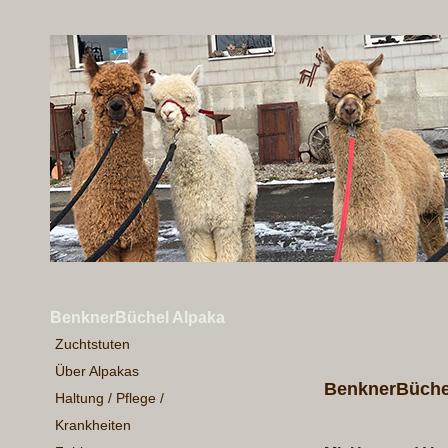
BenknerBüchel Alpaka
Zuchtstuten
Über Alpakas
BenknerBüchel
Haltung / Pflege /
Krankheiten