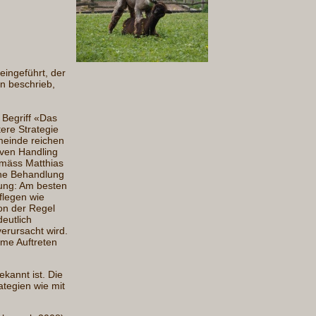
ingeführt, der
n beschrieb,
Begriff «Das
ere Strategie
meinde reichen
iven Handling
emäss Matthias
che Behandlung
ung: Am besten
flegen wie
on der Regel
deutlich
erursacht wird.
ame Auftreten
ekannt ist. Die
ategien wie mit