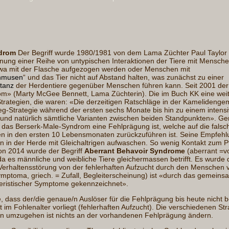
drom
Der Begriff wurde 1980/1981 von dem Lama Züchter Paul Taylor e
inung einer Reihe von untypischen Interaktionen der Tiere mit Mensche
wa mit der Flasche aufgezogen werden oder Menschen mit
hmusen
“ und das Tier nicht auf Abstand halten, was zunächst zu einer
stanz
der Herdentiere gegenüber Menschen führen kann. Seit 2001 der 
m» (Marty McGee Bennett, Lama Züchterin). Die im Buch KK eine weit
Strategien, die waren: «Die derzeitigen Ratschläge in der Kamelidenge
g-Strategie während der ersten sechs Monate bis hin zu einem intens
nd natürlich sämtliche Varianten zwischen beiden Standpunkten». G
 das Berserk-Male-Syndrom eine Fehlprägung ist, welche auf die fals
 in den ersten 10 Lebensmonaten zurückzuführen ist. Seine Empfehl
en in der Herde mit Gleichaltrigen aufwaschen. So wenig Kontakt zum P
von 2014 wurde der Begriff
Aberrant Behavoir Syndrome
(aberrant =v
a es männliche und weibliche Tiere gleichermassen betrifft. Es wurde 
Verhaltensstörung von der fehlerhaften Aufzucht durch den Menschen v
ymptoma, griech. = Zufall, Begleiterscheinung) ist «durch das gemeins
eristischer Symptome gekennzeichnet».
e, dass der/die genaue/n Auslöser für die Fehlprägung bis heute nicht b
 im Fohlenalter vorliegt (fehlerhaften Aufzucht). Die verschiedenen Str
en umzugehen ist nichts an der vorhandenen Fehlprägung ändern.