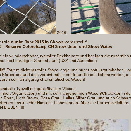
2016
rde nur im Jahr 2015 in Shows vorgestellt!
5 - Reserve Colorchamp CH Show Uster und Show Wattwil
t ein wunderschöner, typvoller Deckhengst und beeindruckt zusätzlich
ional hochkarätigen Stammbaum (USA und Australien).
t!! Extrem dicht mit toller Stapellänge und super soft - traumhaftes Ha
en Körperbau und dies vereint mit einem freundlichen, liebenswerten, 
urch sein einzigartig charismatisches Wesen!
ind alle Typvoll mit qualitätvollen Vliesen
Feinheit/Organisation) und mit sehr angenehmen Wesen/Charakter in d
n Roan, Ligth Brown, Rose Grau, Helles Silber Grau und auch Schwar
freuen uns in jeder Hinsicht. Insbesondere über die Farbenvielfalt fre
N LIEBEN !!!!!