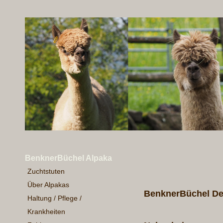
BenknerBüchel Alpaka
Zuchtstuten
Über Alpakas
BenknerBüchel D
Haltung / Pflege /
Krankheiten