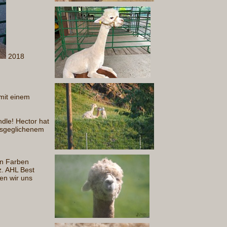
2018
 mit einem
ndle! Hector hat
ausgeglichenem
en Farben
z. AHL Best
uen wir uns