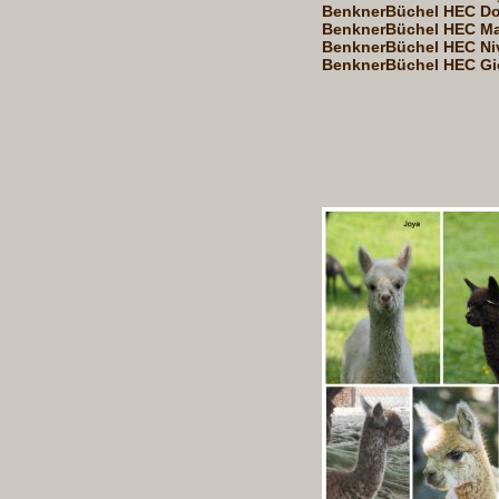
BenknerBüchel HEC Do
BenknerBüchel HEC Ma
BenknerBüchel HEC Ni
BenknerBüchel HEC Gi