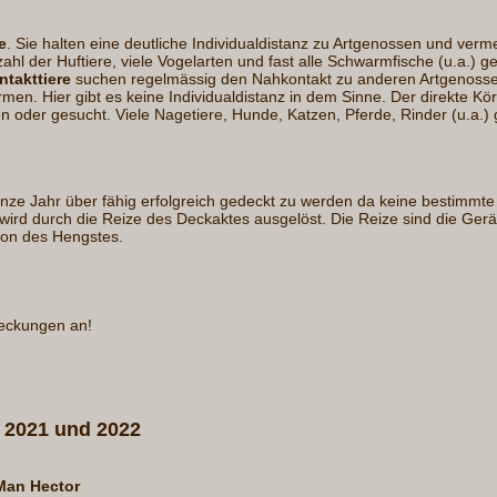
e
. Sie halten eine deutliche Individualdistanz zu Artgenossen und verm
hl der Huftiere, viele Vogelarten und fast alle Schwarmfische (u.a.) g
ntakttiere
suchen regelmässig den Nahkontakt zu anderen Artgenosse
en. Hier gibt es keine Individualdistanz in dem Sinne. Der direkte Kö
n oder gesucht. Viele Nagetiere, Hunde, Katzen, Pferde, Rinder (u.a.) 
nze Jahr über fähig erfolgreich gedeckt zu werden da keine bestimmte 
 wird durch die Reize des Deckaktes ausgelöst. Die Reize sind die Ger
ion des Hengstes.
deckungen an!
 2021 und 2022
Man Hector