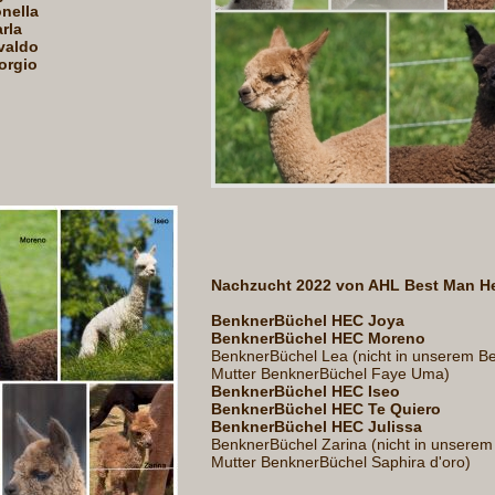
nella
rla
valdo
orgio
Nachzucht 2022 von AHL Best Man H
BenknerBüchel HEC Joya
BenknerBüchel HEC Moreno
BenknerBüchel Lea (nicht in unserem Bes
Mutter BenknerBüchel Faye Uma)
BenknerBüchel HEC Iseo
BenknerBüchel HEC Te Quiero
BenknerBüchel HEC Julissa
BenknerBüchel Zarina (nicht in unserem 
Mutter BenknerBüchel Saphira d'oro)