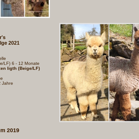
r's
lge 2021
lle
ige/LF) 6 - 12 Monate
n ligth (Beige/LF)
se
2 Jahre
im 2019