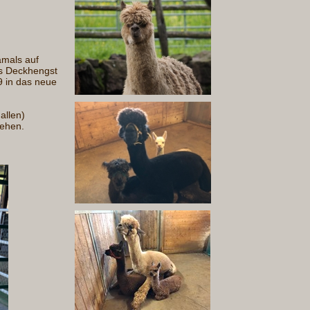
amals auf
ls Deckhengst
 in das neue
allen)
iehen.