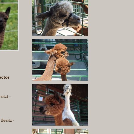
ector
itzt -
Besitz -