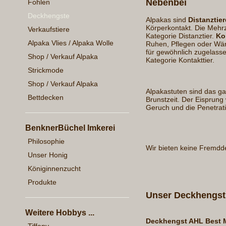
Nebenbei
Fohlen
Deckhengste
Alpakas sind
Distanztier
Körperkontakt. Die Mehrza
Verkaufstiere
Kategorie Distanztier.
Ko
Alpaka Vlies / Alpaka Wolle
Ruhen, Pflegen oder Wärm
für gewöhnlich zugelasse
Shop / Verkauf Alpaka
Kategorie Kontakttier.
Strickmode
Shop / Verkauf Alpaka
Alpakastuten sind das ga
Bettdecken
Brunstzeit. Der Eisprung
Geruch und die Penetrat
BenknerBüchel Imkerei
Philosophie
Wir bieten keine Fremd
Unser Honig
Königinnenzucht
Produkte
Unser Deckhengst
Weitere Hobbys ...
Deckhengst AHL Best 