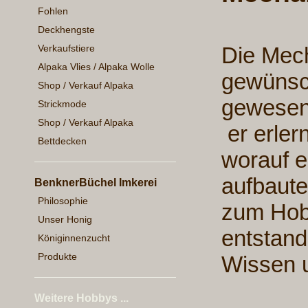
Fohlen
Deckhengste
Verkaufstiere
Die Mech
Alpaka Vlies / Alpaka Wolle
gewünsc
Shop / Verkauf Alpaka
gewesen.
Strickmode
Shop / Verkauf Alpaka
er erle
Bettdecken
worauf e
aufbaute
BenknerBüchel Imkerei
Philosophie
zum Hobb
Unser Honig
entstand
Königinnenzucht
Produkte
Wissen 
Weitere Hobbys ...