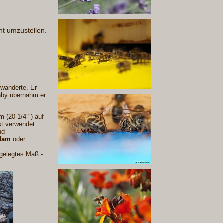
nt umzustellen.
wanderte. Er
nby übernahm er
 (20 1/4 ") auf
st verwendet.
nd
Adam
oder
tgelegtes Maß -