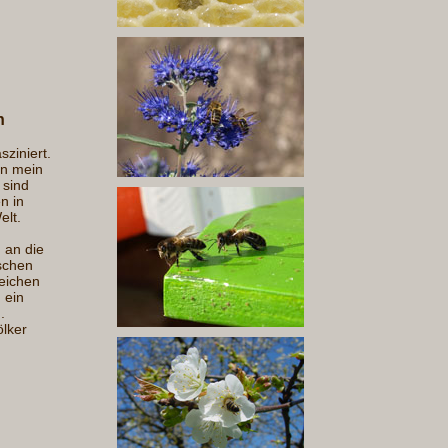
n
ziniert.
nn mein
 sind
n in
elt.
 an die
schen
leichen
 ein
.
ölker