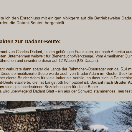
te ich den Entschluss mit einigen Völkgern auf die Betriebsweise Dada
rden die Datant-Beuten hergestellt.
Fakten zur Dadant-Beute:
mt von Charles Dadant, einem gebürtigen Franzosen, der nach Amerika aus
rsten Unternehmen weltweit für Bienenzucht-Werkzeuge. Vom Amerikaner Qui
ähmchen und erweiterte diese auf 12 Waben (US Dadant).
nt verkürzte dann später die Länge der Rähmchen-Oberträger von ca. 514 mm
 Diese so modifizierte Beute wurde auch von Bruder Adam im Kloster Buckfa
her diente Bruder Adam für viele Imker als Vorbild, so dass sich in Deutschla
t-Beute etablierte, die mit Langstroth kompatibel ist.
Dadant nach Bruder 
ies
sind gleichbedeutende Bezeichnungen für diese Beute.
a wird überwiegend Dadant Blatt - ein aus der Schweiz stammendes, neu fes