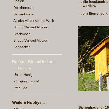
Fohlen
…
die insektenbl
werden.
Deckhengste
…
ein Bienenvolk 
Verkaufstiere
Alpaka Vlies / Alpaka Wolle
Shop / Verkauf Alpaka
Strickmode
Shop / Verkauf Alpaka
Bettdecken
BenknerBüchel Imkerei
Philosophie
Unser Honig
Königinnenzucht
Produkte
Weitere Hobbys ...
Bienenhaus für 16