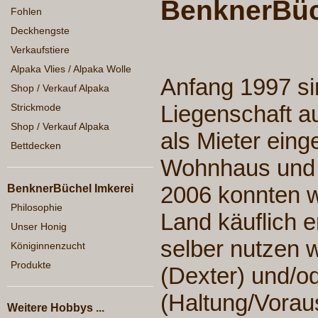
BenknerBüc
Fohlen
Deckhengste
Verkaufstiere
Alpaka Vlies / Alpaka Wolle
Anfang 1997 si
Shop / Verkauf Alpaka
Liegenschaft 
Strickmode
Shop / Verkauf Alpaka
als Mieter ein
Bettdecken
Wohnhaus und de
2006 konnten wi
BenknerBüchel Imkerei
Philosophie
Land käuflich e
Unser Honig
selber nutzen 
Königinnenzucht
Produkte
(Dexter) und/od
(Haltung/Vorau
Weitere Hobbys ...